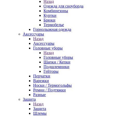
Назад
Одежда для сноуборда
Комбинезоны
Куртки
Брюки
Термобелье
Горнолыжная одежда
Аксессуары
Назад
Аксессуары
Головные уборы
Назад
Головные уборы
Шапки / Кепки
Подшлемники
Гейторы
Перчатки
Варежки
Носки / Термогольфы
Ремни / Подтяжки
Разные
Защита
Назад
Защита
Шлемы