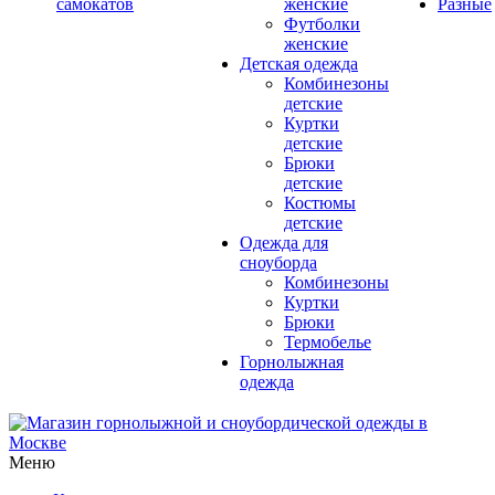
самокатов
женские
Разные
Футболки
женские
Детская одежда
Комбинезоны
детские
Куртки
детские
Брюки
детские
Костюмы
детские
Одежда для
сноуборда
Комбинезоны
Куртки
Брюки
Термобелье
Горнолыжная
одежда
Меню