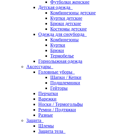
Футболки женские
Детская одежда
Комбинезоны детские
Куртки детские
Брюки детские
Костюмы детские
Одежда для сноуборда
Комбинезоны
Куртки
Брюки
Термобелье
Горнолыжная одежда
Аксессуары
Головные уборы
Шапки / Кепки
Подшлемники
Гейторы
Перчатки
Варежки
Носки / Термогольфы
Ремни / Подтяжки
Разные
Защита
Шлемы
Защита тела