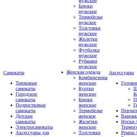
мужские
Брюки
мужские
Термобелье
мужское
Толстовки
мужские
Жилетки
мужские
Футболки
мужские
Рубашки
мужские
Женская одежда
Самокаты
Аксессуары
Комбинезоны
Трюковые
женские
Головн
самокаты
Куртки
Ш
Городские
женские
К
самокаты
Брюки
П
Подростковые
женские
Г
самокаты
Термобелье
Перчат
Детские
женское
Вареж
самокаты
Жилетки
Носки /
Электросамокаты
женские
Термог
Аксессуары для
Толстовки
Ремни 