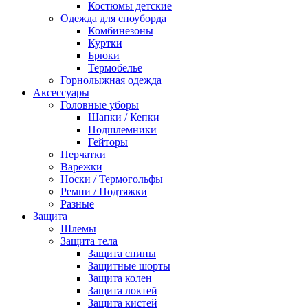
Костюмы детские
Одежда для сноуборда
Комбинезоны
Куртки
Брюки
Термобелье
Горнолыжная одежда
Аксессуары
Головные уборы
Шапки / Кепки
Подшлемники
Гейторы
Перчатки
Варежки
Носки / Термогольфы
Ремни / Подтяжки
Разные
Защита
Шлемы
Защита тела
Защита спины
Защитные шорты
Защита колен
Защита локтей
Защита кистей