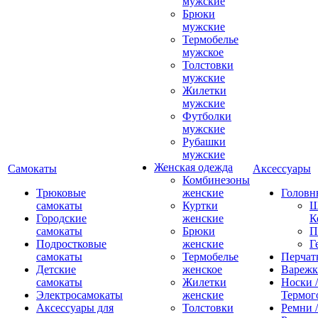
мужские
Брюки
мужские
Термобелье
мужское
Толстовки
мужские
Жилетки
мужские
Футболки
мужские
Рубашки
мужские
Женская одежда
Самокаты
Аксессуары
Комбинезоны
Трюковые
женские
Головн
самокаты
Куртки
Ш
Городские
женские
К
самокаты
Брюки
П
Подростковые
женские
Г
самокаты
Термобелье
Перчат
Детские
женское
Вареж
самокаты
Жилетки
Носки /
Электросамокаты
женские
Термог
Аксессуары для
Толстовки
Ремни 