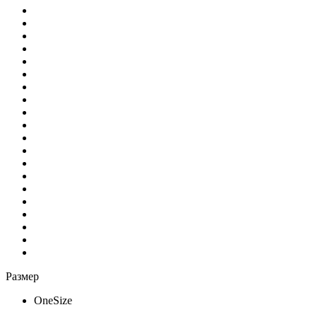
Размер
OneSize