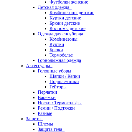
Футболки женские
Детская одежда
Комбинезоны детские
Куртки детские
Брюки детские
Костюмы детские
Одежда для сноуборда
Комбинезоны
Куртки
Брюки
Термобелье
Горнолыжная одежда
Аксессуары
Головные уборы
Шапки / Кепки
Подшлемники
Гейторы
Перчатки
Варежки
Носки / Термогольфы
Ремни / Подтяжки
Разные
Защита
Шлемы
Защита тела