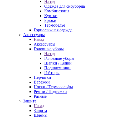
Назад
Одежда для сноуборда
Комбинезоны
Куртки
Брюки
Термобелье
Горнолыжная одежда
Аксессуары
Назад
Аксессуары
Головные уборы
Назад
Головные уборы
Шапки / Кепки
Подшлемники
Гейторы
Перчатки
Варежки
Носки / Термогольфы
Ремни / Подтяжки
Разные
Защита
Назад
Защита
Шлемы