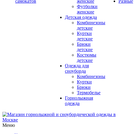
самокатов
женские
Разные
Футболки
женские
Детская одежда
Комбинезоны
детские
Куртки
детские
Брюки
детские
Костюмы
детские
Одежда для
сноуборда
Комбинезоны
Куртки
Брюки
Термобелье
Горнолыжная
одежда
Меню