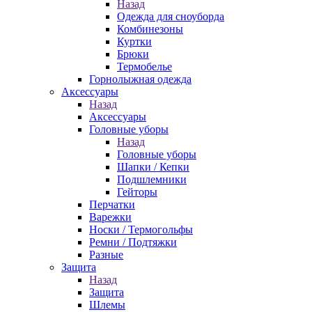
Назад
Одежда для сноуборда
Комбинезоны
Куртки
Брюки
Термобелье
Горнолыжная одежда
Аксессуары
Назад
Аксессуары
Головные уборы
Назад
Головные уборы
Шапки / Кепки
Подшлемники
Гейторы
Перчатки
Варежки
Носки / Термогольфы
Ремни / Подтяжки
Разные
Защита
Назад
Защита
Шлемы