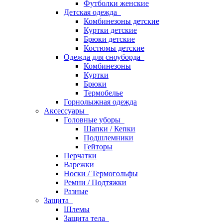
Футболки женские
Детская одежда
Комбинезоны детские
Куртки детские
Брюки детские
Костюмы детские
Одежда для сноуборда
Комбинезоны
Куртки
Брюки
Термобелье
Горнолыжная одежда
Аксессуары
Головные уборы
Шапки / Кепки
Подшлемники
Гейторы
Перчатки
Варежки
Носки / Термогольфы
Ремни / Подтяжки
Разные
Защита
Шлемы
Защита тела