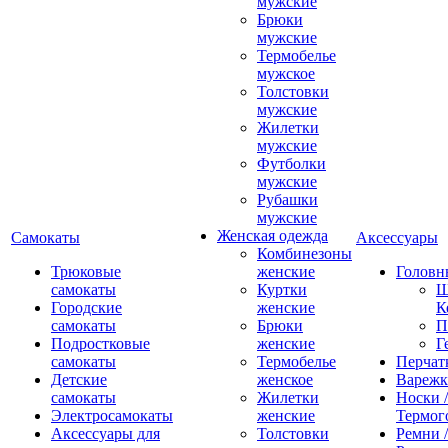
мужские
Брюки
мужские
Термобелье
мужское
Толстовки
мужские
Жилетки
мужские
Футболки
мужские
Рубашки
мужские
Женская одежда
Самокаты
Аксессуары
Комбинезоны
Трюковые
женские
Головн
самокаты
Куртки
Ш
Городские
женские
К
самокаты
Брюки
П
Подростковые
женские
Г
самокаты
Термобелье
Перчат
Детские
женское
Вареж
самокаты
Жилетки
Носки /
Электросамокаты
женские
Термог
Аксессуары для
Толстовки
Ремни 