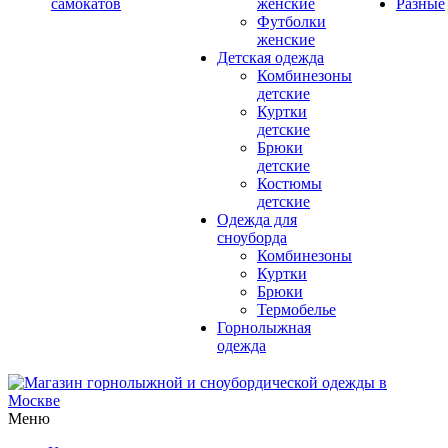
самокатов
женские
Разные
Футболки
женские
Детская одежда
Комбинезоны
детские
Куртки
детские
Брюки
детские
Костюмы
детские
Одежда для
сноуборда
Комбинезоны
Куртки
Брюки
Термобелье
Горнолыжная
одежда
Меню