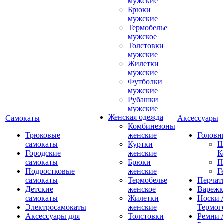
мужские
Брюки
мужские
Термобелье
мужское
Толстовки
мужские
Жилетки
мужские
Футболки
мужские
Рубашки
мужские
Женская одежда
Самокаты
Аксессуары
Комбинезоны
Трюковые
женские
Головн
самокаты
Куртки
Ш
Городские
женские
К
самокаты
Брюки
П
Подростковые
женские
Г
самокаты
Термобелье
Перчат
Детские
женское
Вареж
самокаты
Жилетки
Носки /
Электросамокаты
женские
Термог
Аксессуары для
Толстовки
Ремни 