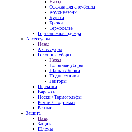
Назад
Одежда для сноуборда
Комбинезоны
Куртки
Брюки
Термобелье
Горнолыжная одежда
Аксессуары
Назад
Аксессуары
Головные уборы
Назад
Головные уборы
Шапки / Кепки
Подшлемники
Гейторы
Перчатки
Варежки
Носки / Термогольфы
Ремни / Подтяжки
Разные
Защита
Назад
Защита
Шлемы