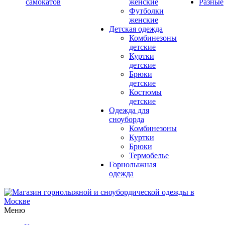
самокатов
женские
Разные
Футболки
женские
Детская одежда
Комбинезоны
детские
Куртки
детские
Брюки
детские
Костюмы
детские
Одежда для
сноуборда
Комбинезоны
Куртки
Брюки
Термобелье
Горнолыжная
одежда
Меню