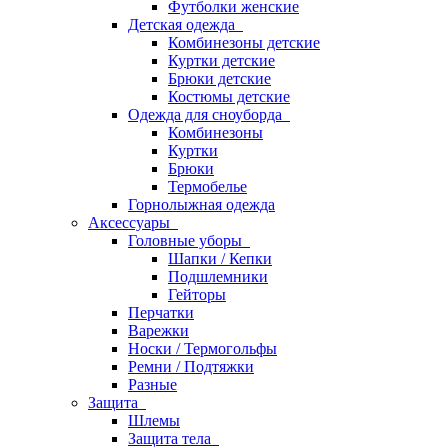
Футболки женские
Детская одежда
Комбинезоны детские
Куртки детские
Брюки детские
Костюмы детские
Одежда для сноуборда
Комбинезоны
Куртки
Брюки
Термобелье
Горнолыжная одежда
Аксессуары
Головные уборы
Шапки / Кепки
Подшлемники
Гейторы
Перчатки
Варежки
Носки / Термогольфы
Ремни / Подтяжки
Разные
Защита
Шлемы
Защита тела