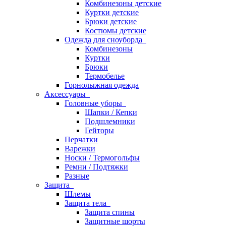
Комбинезоны детские
Куртки детские
Брюки детские
Костюмы детские
Одежда для сноуборда
Комбинезоны
Куртки
Брюки
Термобелье
Горнолыжная одежда
Аксессуары
Головные уборы
Шапки / Кепки
Подшлемники
Гейторы
Перчатки
Варежки
Носки / Термогольфы
Ремни / Подтяжки
Разные
Защита
Шлемы
Защита тела
Защита спины
Защитные шорты