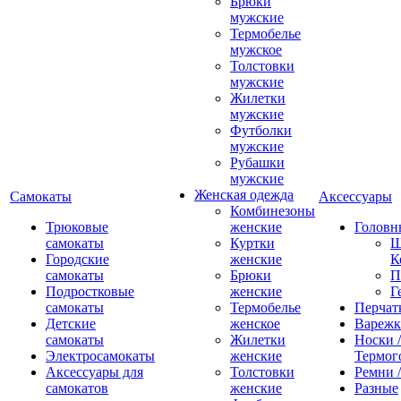
Брюки
мужские
Термобелье
мужское
Толстовки
мужские
Жилетки
мужские
Футболки
мужские
Рубашки
мужские
Женская одежда
Самокаты
Аксессуары
Комбинезоны
Трюковые
женские
Головн
самокаты
Куртки
Ш
Городские
женские
К
самокаты
Брюки
П
Подростковые
женские
Г
самокаты
Термобелье
Перчат
Детские
женское
Вареж
самокаты
Жилетки
Носки /
Электросамокаты
женские
Термог
Аксессуары для
Толстовки
Ремни 
самокатов
женские
Разные