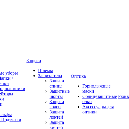
Защита
Шлемы
ые уборы
Защита тела
Оптика
апки /
Защита
епки
спины
Горнолыжные
одшлемники
Защитные
маски
ейторы
шорты
Солнцезащитные
Рюкз
ки
Защита
очки
ки
колен
Аксессуары для
Защита
оптики
ольфы
локтей
/ Подтяжки
Защита
кистей