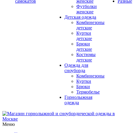
самокатов
женские
Разные
Футболки
женские
Детская одежда
Комбинезоны
детские
Куртки
детские
Брюки
детские
Костюмы
детские
Одежда для
сноуборда
Комбинезоны
Куртки
Брюки
Термобелье
Горнолыжная
одежда
Меню