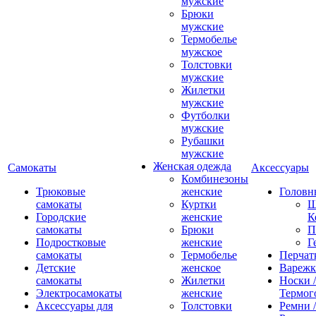
мужские
Брюки
мужские
Термобелье
мужское
Толстовки
мужские
Жилетки
мужские
Футболки
мужские
Рубашки
мужские
Женская одежда
Самокаты
Аксессуары
Комбинезоны
Трюковые
женские
Головн
самокаты
Куртки
Ш
Городские
женские
К
самокаты
Брюки
П
Подростковые
женские
Г
самокаты
Термобелье
Перчат
Детские
женское
Вареж
самокаты
Жилетки
Носки /
Электросамокаты
женские
Термог
Аксессуары для
Толстовки
Ремни 