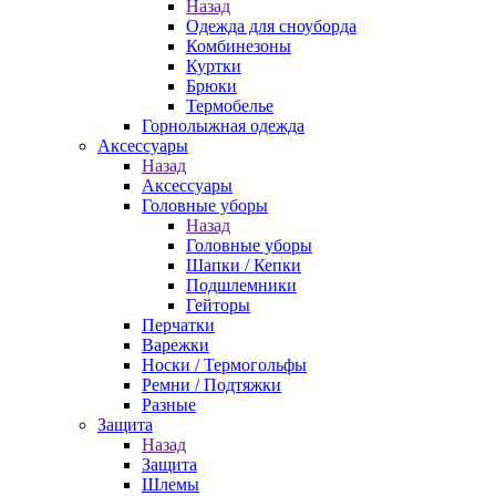
Назад
Одежда для сноуборда
Комбинезоны
Куртки
Брюки
Термобелье
Горнолыжная одежда
Аксессуары
Назад
Аксессуары
Головные уборы
Назад
Головные уборы
Шапки / Кепки
Подшлемники
Гейторы
Перчатки
Варежки
Носки / Термогольфы
Ремни / Подтяжки
Разные
Защита
Назад
Защита
Шлемы