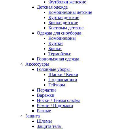
Футболки женские
Детская одежда
Комбинезоны детские
Куртки детские
Брюки детские
Костюмы детские
Одежда для сноуборда
Комбинезоны
Куртки
Брюки
Термобелье
Горнолыжная одежда
Аксессуары
Головные уборы
Шапки / Кепки
Подшлемники
Гейторы
Перчатки
Варежки
Носки / Термогольфы
Ремни / Подтяжки
Разные
Защита
Шлемы
Защита тела