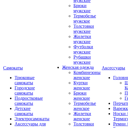
мужские
Брюки
мужские
Термобелье
мужское
Толстовки
мужские
Жилетки
мужские
Футболки
мужские
Рубашки
мужские
Женская одежда
Самокаты
Аксессуары
Комбинезоны
Трюковые
женские
Головн
самокаты
Куртки
Ш
Городские
женские
К
самокаты
Брюки
П
Подростковые
женские
Г
самокаты
Термобелье
Перчат
Детские
женское
Вареж
самокаты
Жилетки
Носки /
Электросамокаты
женские
Термог
Аксессуары для
Толстовки
Ремни 