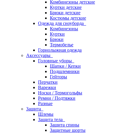
Комбинезоны детские
Куртки детские
Брюки детские
Костюмы детские
Одежда для сноуборда
Комбинезоны
Куртки
Брюки
Термобелье
Горнолыжная одежда
Аксессуары
Головные уборы
Шапки / Кепки
Подшлемники
Гейторы
Перчатки
Варежки
Носки / Термогольфы
Ремни / Подтяжки
Разные
Защита
Шлемы
Защита тела
Защита спины
Защитные шорты