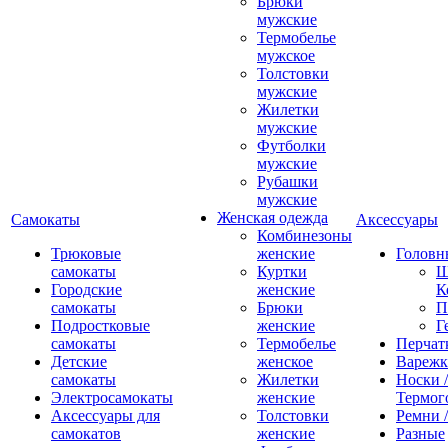
Брюки
мужские
Термобелье
мужское
Толстовки
мужские
Жилетки
мужские
Футболки
мужские
Рубашки
мужские
Женская одежда
Самокаты
Аксессуары
Комбинезоны
Трюковые
женские
Головн
самокаты
Куртки
Ш
Городские
женские
К
самокаты
Брюки
П
Подростковые
женские
Г
самокаты
Термобелье
Перчат
Детские
женское
Вареж
самокаты
Жилетки
Носки /
Электросамокаты
женские
Термог
Аксессуары для
Толстовки
Ремни 
самокатов
женские
Разные