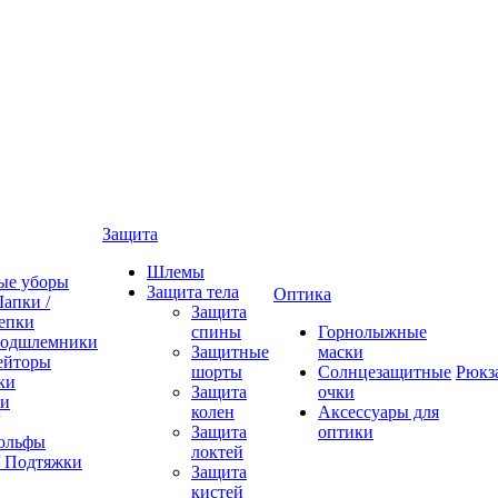
Защита
Шлемы
ые уборы
Защита тела
Оптика
апки /
Защита
епки
спины
Горнолыжные
одшлемники
Защитные
маски
ейторы
шорты
Солнцезащитные
Рюкз
ки
Защита
очки
ки
колен
Аксессуары для
Защита
оптики
ольфы
локтей
/ Подтяжки
Защита
кистей