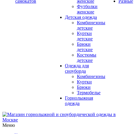
самокатов
женские
Разные
Футболки
женские
Детская одежда
Комбинезоны
детские
Куртки
детские
Брюки
детские
Костюмы
детские
Одежда для
сноуборда
Комбинезоны
Куртки
Брюки
Термобелье
Горнолыжная
одежда
Меню