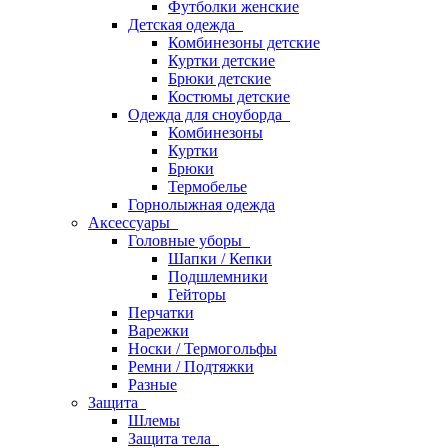
Футболки женские
Детская одежда
Комбинезоны детские
Куртки детские
Брюки детские
Костюмы детские
Одежда для сноуборда
Комбинезоны
Куртки
Брюки
Термобелье
Горнолыжная одежда
Аксессуары
Головные уборы
Шапки / Кепки
Подшлемники
Гейторы
Перчатки
Варежки
Носки / Термогольфы
Ремни / Подтяжки
Разные
Защита
Шлемы
Защита тела