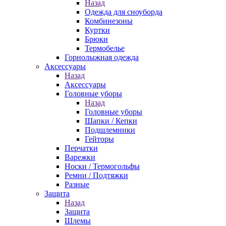
Назад
Одежда для сноуборда
Комбинезоны
Куртки
Брюки
Термобелье
Горнолыжная одежда
Аксессуары
Назад
Аксессуары
Головные уборы
Назад
Головные уборы
Шапки / Кепки
Подшлемники
Гейторы
Перчатки
Варежки
Носки / Термогольфы
Ремни / Подтяжки
Разные
Защита
Назад
Защита
Шлемы