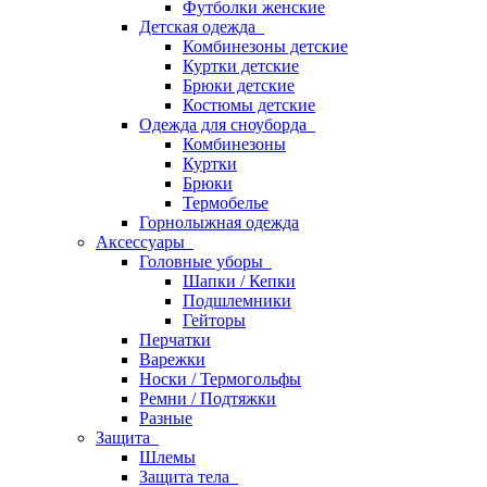
Футболки женские
Детская одежда
Комбинезоны детские
Куртки детские
Брюки детские
Костюмы детские
Одежда для сноуборда
Комбинезоны
Куртки
Брюки
Термобелье
Горнолыжная одежда
Аксессуары
Головные уборы
Шапки / Кепки
Подшлемники
Гейторы
Перчатки
Варежки
Носки / Термогольфы
Ремни / Подтяжки
Разные
Защита
Шлемы
Защита тела