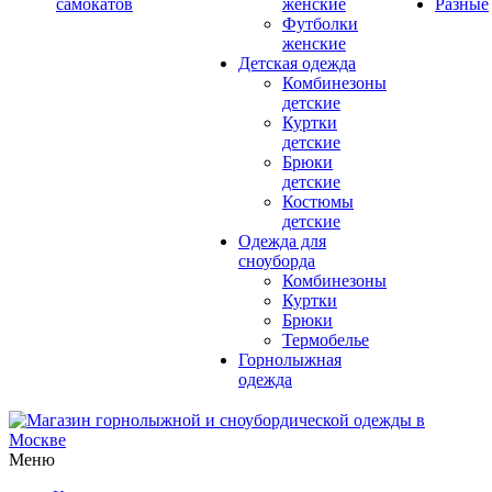
самокатов
женские
Разные
Футболки
женские
Детская одежда
Комбинезоны
детские
Куртки
детские
Брюки
детские
Костюмы
детские
Одежда для
сноуборда
Комбинезоны
Куртки
Брюки
Термобелье
Горнолыжная
одежда
Меню