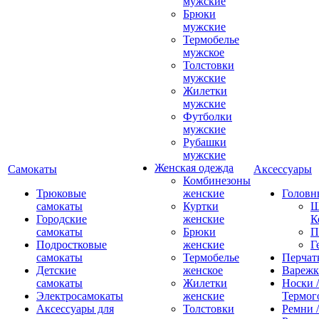
мужские
Брюки
мужские
Термобелье
мужское
Толстовки
мужские
Жилетки
мужские
Футболки
мужские
Рубашки
мужские
Женская одежда
Самокаты
Аксессуары
Комбинезоны
Трюковые
женские
Головн
самокаты
Куртки
Ш
Городские
женские
К
самокаты
Брюки
П
Подростковые
женские
Г
самокаты
Термобелье
Перчат
Детские
женское
Вареж
самокаты
Жилетки
Носки /
Электросамокаты
женские
Термог
Аксессуары для
Толстовки
Ремни 