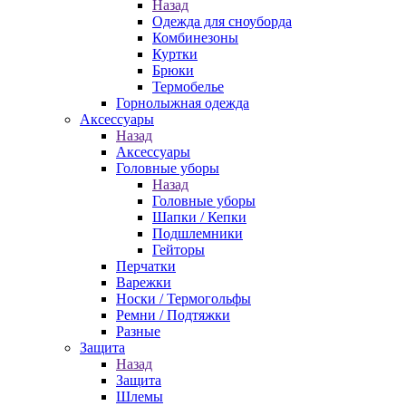
Назад
Одежда для сноуборда
Комбинезоны
Куртки
Брюки
Термобелье
Горнолыжная одежда
Аксессуары
Назад
Аксессуары
Головные уборы
Назад
Головные уборы
Шапки / Кепки
Подшлемники
Гейторы
Перчатки
Варежки
Носки / Термогольфы
Ремни / Подтяжки
Разные
Защита
Назад
Защита
Шлемы