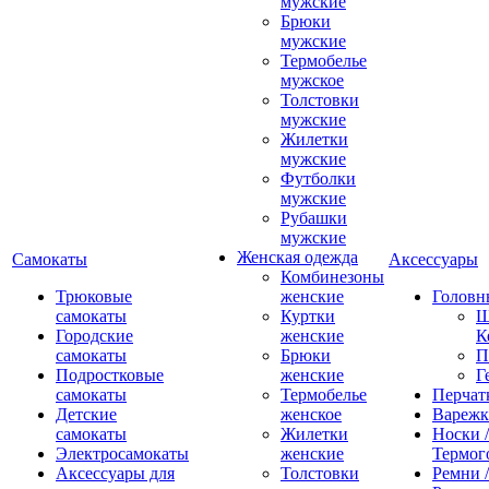
мужские
Брюки
мужские
Термобелье
мужское
Толстовки
мужские
Жилетки
мужские
Футболки
мужские
Рубашки
мужские
Женская одежда
Самокаты
Аксессуары
Комбинезоны
Трюковые
женские
Головн
самокаты
Куртки
Ш
Городские
женские
К
самокаты
Брюки
П
Подростковые
женские
Г
самокаты
Термобелье
Перчат
Детские
женское
Вареж
самокаты
Жилетки
Носки /
Электросамокаты
женские
Термог
Аксессуары для
Толстовки
Ремни 