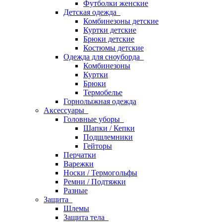
Футболки женские
Детская одежда
Комбинезоны детские
Куртки детские
Брюки детские
Костюмы детские
Одежда для сноуборда
Комбинезоны
Куртки
Брюки
Термобелье
Горнолыжная одежда
Аксессуары
Головные уборы
Шапки / Кепки
Подшлемники
Гейторы
Перчатки
Варежки
Носки / Термогольфы
Ремни / Подтяжки
Разные
Защита
Шлемы
Защита тела