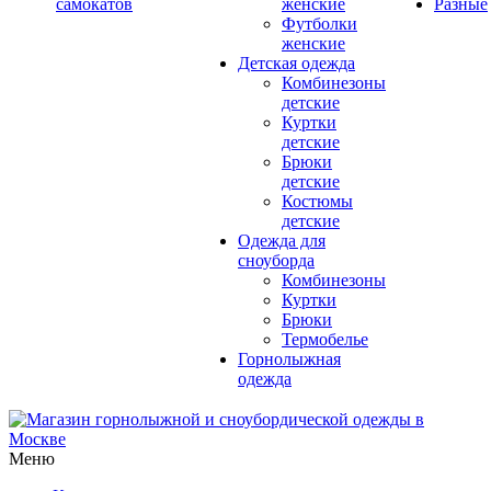
самокатов
женские
Разные
Футболки
женские
Детская одежда
Комбинезоны
детские
Куртки
детские
Брюки
детские
Костюмы
детские
Одежда для
сноуборда
Комбинезоны
Куртки
Брюки
Термобелье
Горнолыжная
одежда
Меню