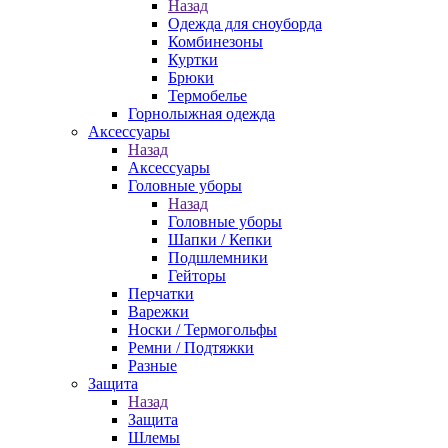
Назад
Одежда для сноуборда
Комбинезоны
Куртки
Брюки
Термобелье
Горнолыжная одежда
Аксессуары
Назад
Аксессуары
Головные уборы
Назад
Головные уборы
Шапки / Кепки
Подшлемники
Гейторы
Перчатки
Варежки
Носки / Термогольфы
Ремни / Подтяжки
Разные
Защита
Назад
Защита
Шлемы