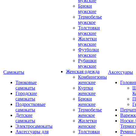
мужские
Брюки
мужские
Термобелье
мужское
Толстовки
мужские
Жилетки
мужские
Футболки
мужские
Рубашки
мужские
Женская одежда
Самокаты
Аксессуары
Комбинезоны
Трюковые
женские
Головн
самокаты
Куртки
Ш
Городские
женские
К
самокаты
Брюки
П
Подростковые
женские
Г
самокаты
Термобелье
Перчат
Детские
женское
Вареж
самокаты
Жилетки
Носки /
Электросамокаты
женские
Термог
Аксессуары для
Толстовки
Ремни 