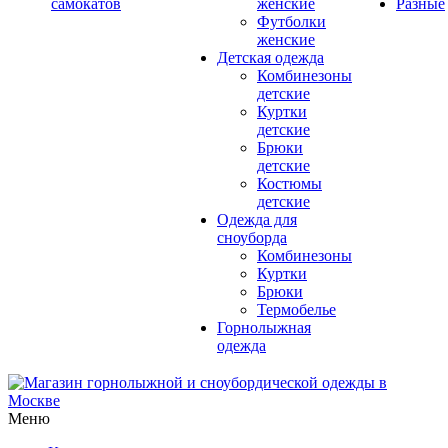
самокатов
женские
Разные
Футболки
женские
Детская одежда
Комбинезоны
детские
Куртки
детские
Брюки
детские
Костюмы
детские
Одежда для
сноуборда
Комбинезоны
Куртки
Брюки
Термобелье
Горнолыжная
одежда
Меню