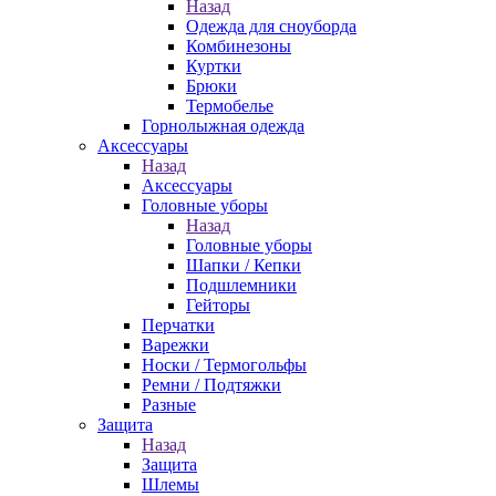
Назад
Одежда для сноуборда
Комбинезоны
Куртки
Брюки
Термобелье
Горнолыжная одежда
Аксессуары
Назад
Аксессуары
Головные уборы
Назад
Головные уборы
Шапки / Кепки
Подшлемники
Гейторы
Перчатки
Варежки
Носки / Термогольфы
Ремни / Подтяжки
Разные
Защита
Назад
Защита
Шлемы