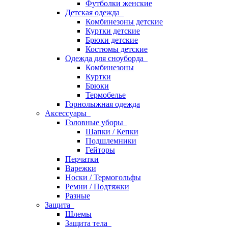
Футболки женские
Детская одежда
Комбинезоны детские
Куртки детские
Брюки детские
Костюмы детские
Одежда для сноуборда
Комбинезоны
Куртки
Брюки
Термобелье
Горнолыжная одежда
Аксессуары
Головные уборы
Шапки / Кепки
Подшлемники
Гейторы
Перчатки
Варежки
Носки / Термогольфы
Ремни / Подтяжки
Разные
Защита
Шлемы
Защита тела