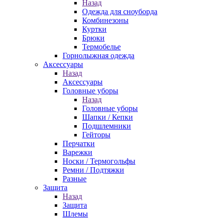
Назад
Одежда для сноуборда
Комбинезоны
Куртки
Брюки
Термобелье
Горнолыжная одежда
Аксессуары
Назад
Аксессуары
Головные уборы
Назад
Головные уборы
Шапки / Кепки
Подшлемники
Гейторы
Перчатки
Варежки
Носки / Термогольфы
Ремни / Подтяжки
Разные
Защита
Назад
Защита
Шлемы