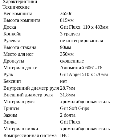
Характеристики
Технические
Вес комплита
3650г
Высота комплита
815мм
Доска
Grit Fluxx, 110 х 483мм
Конкейв
3 градуса
Рулевая
не интегрированная
Высота стакана
90мм
Место для ног
350мм
Дропауты
скошенные
Материал доски
Алюминий 6061-Т6
Руль
Grit Angel 510 х 570мм
Бексвип
нет
Внутренний диаметр руля
28,7мм
Внешний диаметр руля
31,8мм
Материал руля
хромолибденовая сталь
Грипсы
Grit Soft Grips
Зажим
2 болта
Вилка
Grit Fluxx
Материал вилки
хромолибденовая сталь
Компрессионная система
IHC