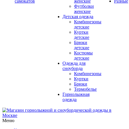
самокатов
женские
Разные
Футболки
женские
Детская одежда
Комбинезоны
детские
Куртки
детские
Брюки
детские
Костюмы
детские
Одежда для
сноуборда
Комбинезоны
Куртки
Брюки
Термобелье
Горнолыжная
одежда
Меню