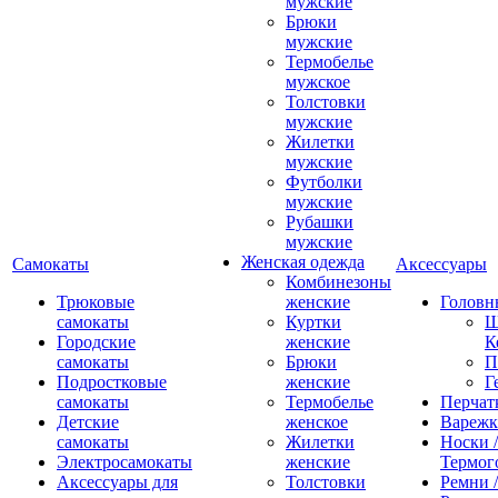
мужские
Брюки
мужские
Термобелье
мужское
Толстовки
мужские
Жилетки
мужские
Футболки
мужские
Рубашки
мужские
Женская одежда
Самокаты
Аксессуары
Комбинезоны
Трюковые
женские
Головн
самокаты
Куртки
Ш
Городские
женские
К
самокаты
Брюки
П
Подростковые
женские
Г
самокаты
Термобелье
Перчат
Детские
женское
Вареж
самокаты
Жилетки
Носки /
Электросамокаты
женские
Термог
Аксессуары для
Толстовки
Ремни 