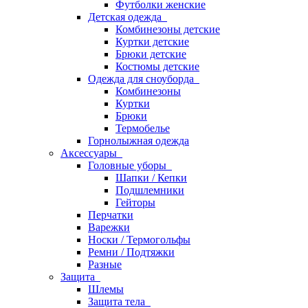
Футболки женские
Детская одежда
Комбинезоны детские
Куртки детские
Брюки детские
Костюмы детские
Одежда для сноуборда
Комбинезоны
Куртки
Брюки
Термобелье
Горнолыжная одежда
Аксессуары
Головные уборы
Шапки / Кепки
Подшлемники
Гейторы
Перчатки
Варежки
Носки / Термогольфы
Ремни / Подтяжки
Разные
Защита
Шлемы
Защита тела