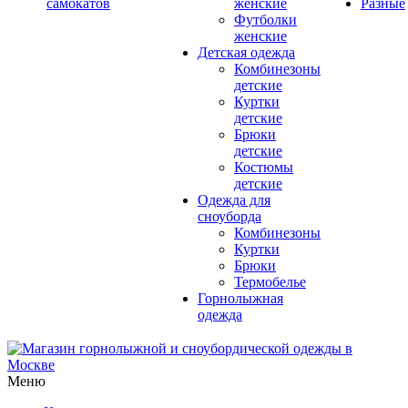
самокатов
женские
Разные
Футболки
женские
Детская одежда
Комбинезоны
детские
Куртки
детские
Брюки
детские
Костюмы
детские
Одежда для
сноуборда
Комбинезоны
Куртки
Брюки
Термобелье
Горнолыжная
одежда
Меню