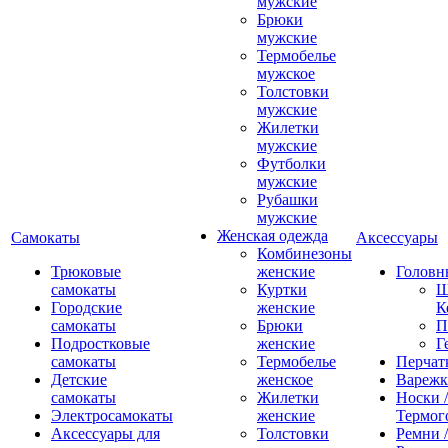
мужские
Брюки
мужские
Термобелье
мужское
Толстовки
мужские
Жилетки
мужские
Футболки
мужские
Рубашки
мужские
Женская одежда
Самокаты
Аксессуары
Комбинезоны
Трюковые
женские
Головн
самокаты
Куртки
Ш
Городские
женские
К
самокаты
Брюки
П
Подростковые
женские
Г
самокаты
Термобелье
Перчат
Детские
женское
Вареж
самокаты
Жилетки
Носки /
Электросамокаты
женские
Термог
Аксессуары для
Толстовки
Ремни 