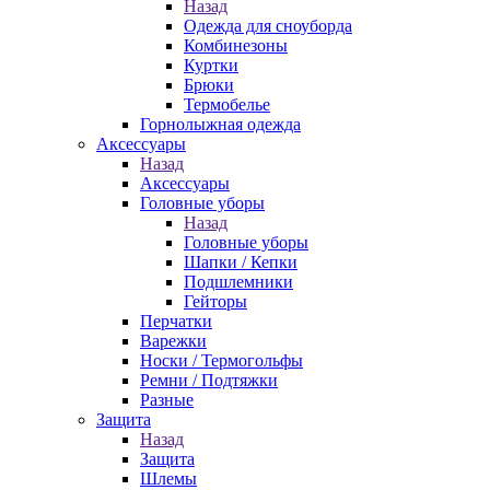
Назад
Одежда для сноуборда
Комбинезоны
Куртки
Брюки
Термобелье
Горнолыжная одежда
Аксессуары
Назад
Аксессуары
Головные уборы
Назад
Головные уборы
Шапки / Кепки
Подшлемники
Гейторы
Перчатки
Варежки
Носки / Термогольфы
Ремни / Подтяжки
Разные
Защита
Назад
Защита
Шлемы