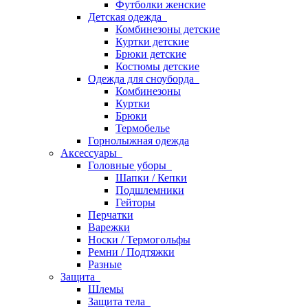
Футболки женские
Детская одежда
Комбинезоны детские
Куртки детские
Брюки детские
Костюмы детские
Одежда для сноуборда
Комбинезоны
Куртки
Брюки
Термобелье
Горнолыжная одежда
Аксессуары
Головные уборы
Шапки / Кепки
Подшлемники
Гейторы
Перчатки
Варежки
Носки / Термогольфы
Ремни / Подтяжки
Разные
Защита
Шлемы
Защита тела