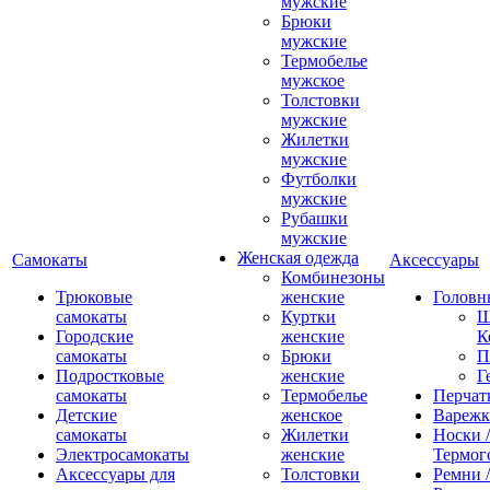
мужские
Брюки
мужские
Термобелье
мужское
Толстовки
мужские
Жилетки
мужские
Футболки
мужские
Рубашки
мужские
Женская одежда
Самокаты
Аксессуары
Комбинезоны
Трюковые
женские
Головн
самокаты
Куртки
Ш
Городские
женские
К
самокаты
Брюки
П
Подростковые
женские
Г
самокаты
Термобелье
Перчат
Детские
женское
Вареж
самокаты
Жилетки
Носки /
Электросамокаты
женские
Термог
Аксессуары для
Толстовки
Ремни 