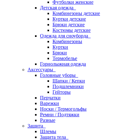
Футболки женские
Детская одежда
Комбинезоны детские
Куртки детские
Брюки детские
Костюмы детские
Одежда для сноуборда
Комбинезоны
Куртки
Брюки
Термобелье
Горнолыжная одежда
Аксессуары
Головные уборы
Шапки / Кепки
Подшлемники
Гейторы
Перчатки
Варежки
Носки / Термогольфы
Ремни / Подтяжки
Разные
Защита
Шлемы
Защита тела