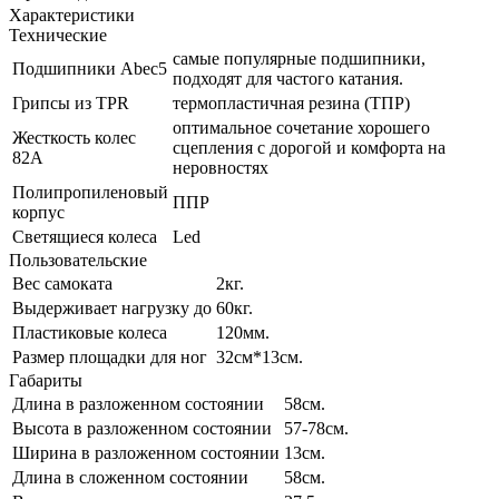
Характеристики
Технические
самые популярные подшипники,
Подшипники Abec5
подходят для частого катания.
Грипсы из TPR
термопластичная резина (ТПР)
оптимальное сочетание хорошего
Жесткость колес
сцепления с дорогой и комфорта на
82А
неровностях
Полипропиленовый
ППР
корпус
Светящиеся колеса
Led
Пользовательские
Вес самоката
2кг.
Выдерживает нагрузку до
60кг.
Пластиковые колеса
120мм.
Размер площадки для ног
32см*13см.
Габариты
Длина в разложенном состоянии
58см.
Высота в разложенном состоянии
57-78см.
Ширина в разложенном состоянии
13см.
Длина в сложенном состоянии
58см.