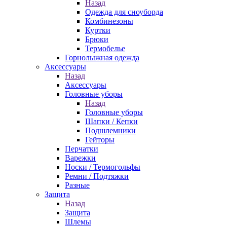
Назад
Одежда для сноуборда
Комбинезоны
Куртки
Брюки
Термобелье
Горнолыжная одежда
Аксессуары
Назад
Аксессуары
Головные уборы
Назад
Головные уборы
Шапки / Кепки
Подшлемники
Гейторы
Перчатки
Варежки
Носки / Термогольфы
Ремни / Подтяжки
Разные
Защита
Назад
Защита
Шлемы