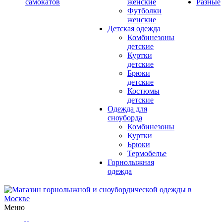
самокатов
женские
Разные
Футболки
женские
Детская одежда
Комбинезоны
детские
Куртки
детские
Брюки
детские
Костюмы
детские
Одежда для
сноуборда
Комбинезоны
Куртки
Брюки
Термобелье
Горнолыжная
одежда
Меню