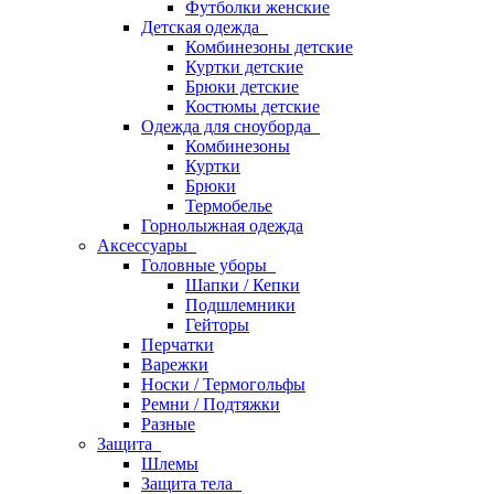
Футболки женские
Детская одежда
Комбинезоны детские
Куртки детские
Брюки детские
Костюмы детские
Одежда для сноуборда
Комбинезоны
Куртки
Брюки
Термобелье
Горнолыжная одежда
Аксессуары
Головные уборы
Шапки / Кепки
Подшлемники
Гейторы
Перчатки
Варежки
Носки / Термогольфы
Ремни / Подтяжки
Разные
Защита
Шлемы
Защита тела