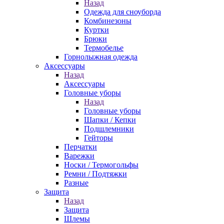
Назад
Одежда для сноуборда
Комбинезоны
Куртки
Брюки
Термобелье
Горнолыжная одежда
Аксессуары
Назад
Аксессуары
Головные уборы
Назад
Головные уборы
Шапки / Кепки
Подшлемники
Гейторы
Перчатки
Варежки
Носки / Термогольфы
Ремни / Подтяжки
Разные
Защита
Назад
Защита
Шлемы