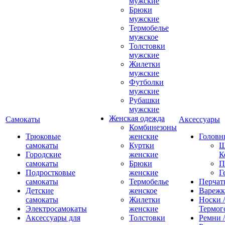
мужские
Брюки
мужские
Термобелье
мужское
Толстовки
мужские
Жилетки
мужские
Футболки
мужские
Рубашки
мужские
Женская одежда
Самокаты
Аксессуары
Комбинезоны
Трюковые
женские
Головн
самокаты
Куртки
Ш
Городские
женские
К
самокаты
Брюки
П
Подростковые
женские
Г
самокаты
Термобелье
Перчат
Детские
женское
Вареж
самокаты
Жилетки
Носки /
Электросамокаты
женские
Термог
Аксессуары для
Толстовки
Ремни 