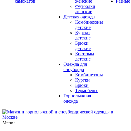
самокатов
женские
Разные
Футболки
женские
Детская одежда
Комбинезоны
детские
Куртки
детские
Брюки
детские
Костюмы
детские
Одежда для
сноуборда
Комбинезоны
Куртки
Брюки
Термобелье
Горнолыжная
одежда
Меню