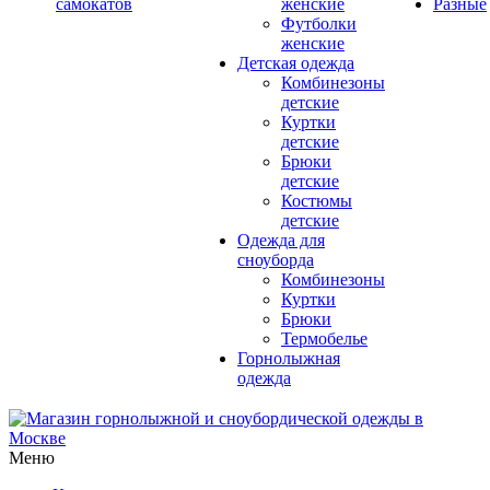
самокатов
женские
Разные
Футболки
женские
Детская одежда
Комбинезоны
детские
Куртки
детские
Брюки
детские
Костюмы
детские
Одежда для
сноуборда
Комбинезоны
Куртки
Брюки
Термобелье
Горнолыжная
одежда
Меню