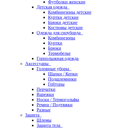
Футболки женские
Детская одежда
Комбинезоны детские
Куртки детские
Брюки детские
Костюмы детские
Одежда для сноуборда
Комбинезоны
Куртки
Брюки
Термобелье
Горнолыжная одежда
Аксессуары
Головные уборы
Шапки / Кепки
Подшлемники
Гейторы
Перчатки
Варежки
Носки / Термогольфы
Ремни / Подтяжки
Разные
Защита
Шлемы
Защита тела