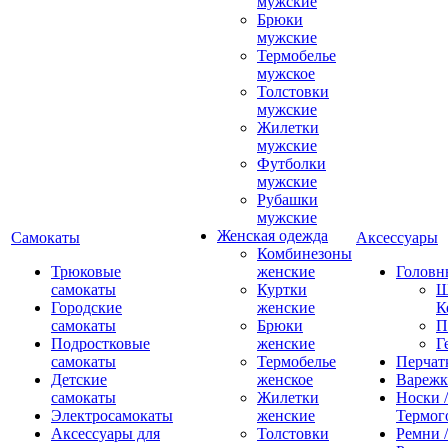
мужские
Брюки
мужские
Термобелье
мужское
Толстовки
мужские
Жилетки
мужские
Футболки
мужские
Рубашки
мужские
Женская одежда
Самокаты
Аксессуары
Комбинезоны
Трюковые
женские
Головн
самокаты
Куртки
Ш
Городские
женские
К
самокаты
Брюки
П
Подростковые
женские
Г
самокаты
Термобелье
Перчат
Детские
женское
Вареж
самокаты
Жилетки
Носки /
Электросамокаты
женские
Термог
Аксессуары для
Толстовки
Ремни 