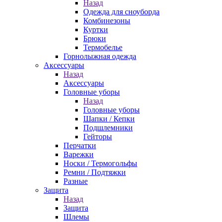
Назад
Одежда для сноуборда
Комбинезоны
Куртки
Брюки
Термобелье
Горнолыжная одежда
Аксессуары
Назад
Аксессуары
Головные уборы
Назад
Головные уборы
Шапки / Кепки
Подшлемники
Гейторы
Перчатки
Варежки
Носки / Термогольфы
Ремни / Подтяжки
Разные
Защита
Назад
Защита
Шлемы