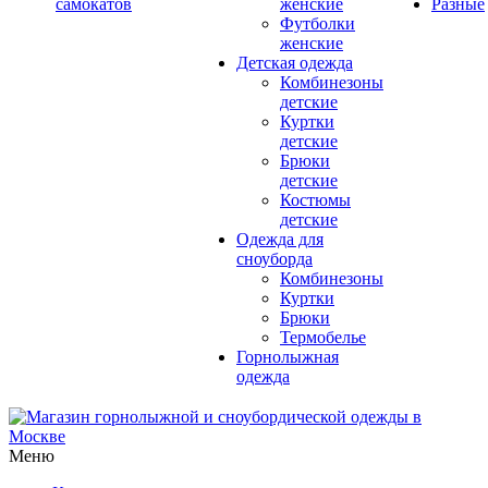
самокатов
женские
Разные
Футболки
женские
Детская одежда
Комбинезоны
детские
Куртки
детские
Брюки
детские
Костюмы
детские
Одежда для
сноуборда
Комбинезоны
Куртки
Брюки
Термобелье
Горнолыжная
одежда
Меню