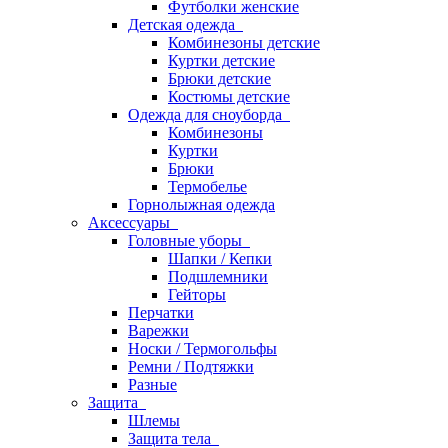
Футболки женские
Детская одежда
Комбинезоны детские
Куртки детские
Брюки детские
Костюмы детские
Одежда для сноуборда
Комбинезоны
Куртки
Брюки
Термобелье
Горнолыжная одежда
Аксессуары
Головные уборы
Шапки / Кепки
Подшлемники
Гейторы
Перчатки
Варежки
Носки / Термогольфы
Ремни / Подтяжки
Разные
Защита
Шлемы
Защита тела