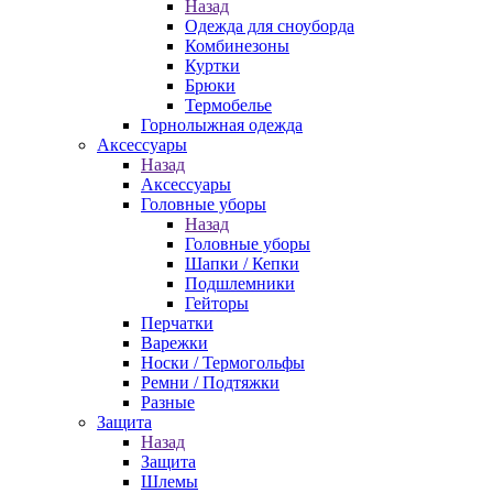
Назад
Одежда для сноуборда
Комбинезоны
Куртки
Брюки
Термобелье
Горнолыжная одежда
Аксессуары
Назад
Аксессуары
Головные уборы
Назад
Головные уборы
Шапки / Кепки
Подшлемники
Гейторы
Перчатки
Варежки
Носки / Термогольфы
Ремни / Подтяжки
Разные
Защита
Назад
Защита
Шлемы