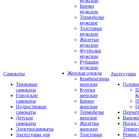
мужские
Брюки
мужские
Термобелье
мужское
Толстовки
мужские
Жилетки
мужские
Футболки
мужские
Рубашки
мужские
Женская одежда
Самокаты
Аксессуары
Комбинезоны
Трюковые
женские
Головн
самокаты
Куртки
Ш
Городские
женские
К
самокаты
Брюки
П
Подростковые
женские
Г
самокаты
Термобелье
Перчат
Детские
женское
Вареж
самокаты
Жилетки
Носки /
Электросамокаты
женские
Термог
Аксессуары для
Толстовки
Ремни 