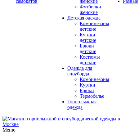
самокатов
женские
Разные
Футболки
женские
Детская одежда
Комбинезоны
детские
Куртки
детские
Брюки
детские
Костюмы
детские
Одежда для
сноуборда
Комбинезоны
Куртки
Брюки
Термобелье
Горнолыжная
одежда
Меню