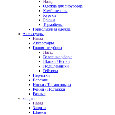
Назад
Одежда для сноуборда
Комбинезоны
Куртки
Брюки
Термобелье
Горнолыжная одежда
Аксессуары
Назад
Аксессуары
Головные уборы
Назад
Головные уборы
Шапки / Кепки
Подшлемники
Гейторы
Перчатки
Варежки
Носки / Термогольфы
Ремни / Подтяжки
Разные
Защита
Назад
Защита
Шлемы