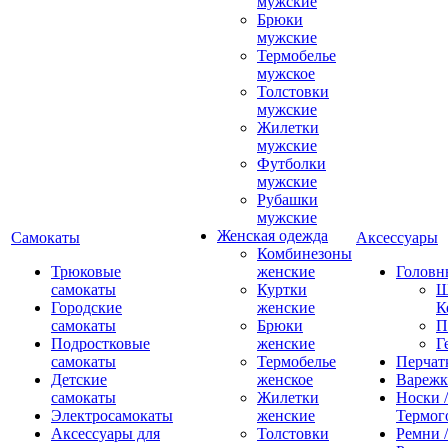
мужские
Брюки
мужские
Термобелье
мужское
Толстовки
мужские
Жилетки
мужские
Футболки
мужские
Рубашки
мужские
Женская одежда
Самокаты
Аксессуары
Комбинезоны
Трюковые
женские
Головн
самокаты
Куртки
Ш
Городские
женские
К
самокаты
Брюки
П
Подростковые
женские
Г
самокаты
Термобелье
Перчат
Детские
женское
Вареж
самокаты
Жилетки
Носки /
Электросамокаты
женские
Термог
Аксессуары для
Толстовки
Ремни 