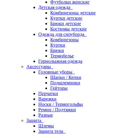
Футболки женские
Детская одежда
Комбинезоны детские
Куртки детские
Брюки детские
Костюмы детские
Одежда для сноуборда
Комбинезоны
Куртки
Брюки
Термобелье
Горнолыжная одежда
Аксессуары
Головные уборы
Шапки / Кепки
Подшлемники
Гейторы
Перчатки
Варежки
Носки / Термогольфы
Ремни / Подтяжки
Разные
Защита
Шлемы
Защита тела