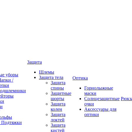
Защита
Шлемы
ые уборы
Защита тела
Оптика
апки /
Защита
епки
спины
Горнолыжные
одшлемники
Защитные
маски
ейторы
шорты
Солнцезащитные
Рюкз
ки
Защита
очки
ки
колен
Аксессуары для
Защита
оптики
ольфы
локтей
/ Подтяжки
Защита
кистей