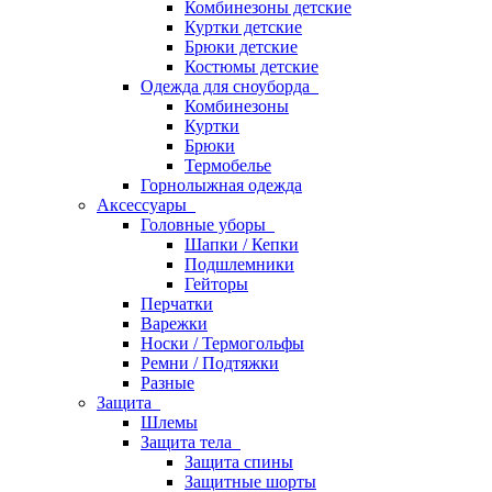
Комбинезоны детские
Куртки детские
Брюки детские
Костюмы детские
Одежда для сноуборда
Комбинезоны
Куртки
Брюки
Термобелье
Горнолыжная одежда
Аксессуары
Головные уборы
Шапки / Кепки
Подшлемники
Гейторы
Перчатки
Варежки
Носки / Термогольфы
Ремни / Подтяжки
Разные
Защита
Шлемы
Защита тела
Защита спины
Защитные шорты