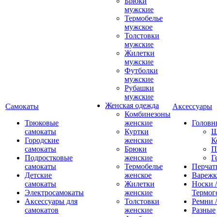
Брюки
мужские
Термобелье
мужское
Толстовки
мужские
Жилетки
мужские
Футболки
мужские
Рубашки
мужские
Женская одежда
Самокаты
Аксессуары
Комбинезоны
Трюковые
женские
Головн
самокаты
Куртки
Ш
Городские
женские
К
самокаты
Брюки
П
Подростковые
женские
Г
самокаты
Термобелье
Перчат
Детские
женское
Вареж
самокаты
Жилетки
Носки /
Электросамокаты
женские
Термог
Аксессуары для
Толстовки
Ремни 
самокатов
женские
Разные