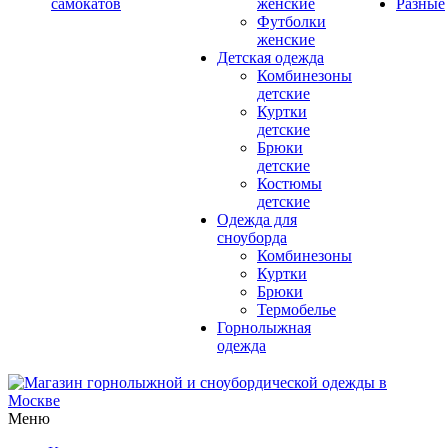
самокатов
женские
Разные
Футболки
женские
Детская одежда
Комбинезоны
детские
Куртки
детские
Брюки
детские
Костюмы
детские
Одежда для
сноуборда
Комбинезоны
Куртки
Брюки
Термобелье
Горнолыжная
одежда
Меню