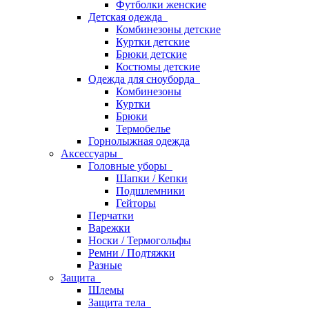
Футболки женские
Детская одежда
Комбинезоны детские
Куртки детские
Брюки детские
Костюмы детские
Одежда для сноуборда
Комбинезоны
Куртки
Брюки
Термобелье
Горнолыжная одежда
Аксессуары
Головные уборы
Шапки / Кепки
Подшлемники
Гейторы
Перчатки
Варежки
Носки / Термогольфы
Ремни / Подтяжки
Разные
Защита
Шлемы
Защита тела