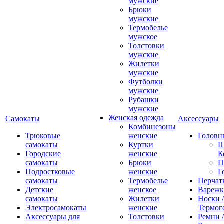
мужские
Брюки
мужские
Термобелье
мужское
Толстовки
мужские
Жилетки
мужские
Футболки
мужские
Рубашки
мужские
Женская одежда
Самокаты
Аксессуары
Комбинезоны
Трюковые
женские
Головн
самокаты
Куртки
Ш
Городские
женские
К
самокаты
Брюки
П
Подростковые
женские
Г
самокаты
Термобелье
Перчат
Детские
женское
Вареж
самокаты
Жилетки
Носки /
Электросамокаты
женские
Термог
Аксессуары для
Толстовки
Ремни 