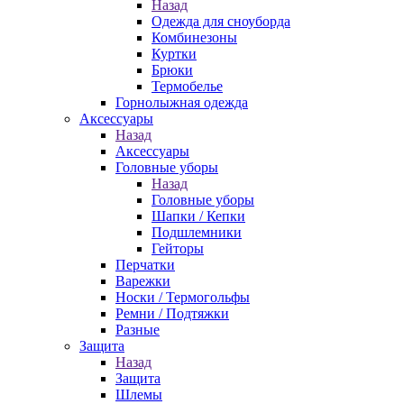
Назад
Одежда для сноуборда
Комбинезоны
Куртки
Брюки
Термобелье
Горнолыжная одежда
Аксессуары
Назад
Аксессуары
Головные уборы
Назад
Головные уборы
Шапки / Кепки
Подшлемники
Гейторы
Перчатки
Варежки
Носки / Термогольфы
Ремни / Подтяжки
Разные
Защита
Назад
Защита
Шлемы