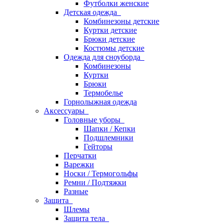
Футболки женские
Детская одежда
Комбинезоны детские
Куртки детские
Брюки детские
Костюмы детские
Одежда для сноуборда
Комбинезоны
Куртки
Брюки
Термобелье
Горнолыжная одежда
Аксессуары
Головные уборы
Шапки / Кепки
Подшлемники
Гейторы
Перчатки
Варежки
Носки / Термогольфы
Ремни / Подтяжки
Разные
Защита
Шлемы
Защита тела