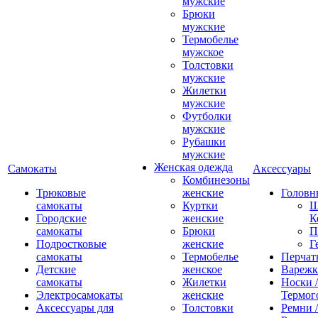
мужские
Брюки
мужские
Термобелье
мужское
Толстовки
мужские
Жилетки
мужские
Футболки
мужские
Рубашки
мужские
Женская одежда
Самокаты
Аксессуары
Комбинезоны
Трюковые
женские
Головн
самокаты
Куртки
Ш
Городские
женские
К
самокаты
Брюки
П
Подростковые
женские
Г
самокаты
Термобелье
Перчат
Детские
женское
Вареж
самокаты
Жилетки
Носки /
Электросамокаты
женские
Термог
Аксессуары для
Толстовки
Ремни 