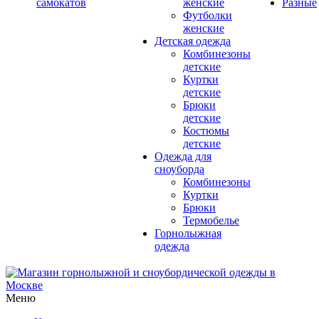
самокатов
женские
Разные
Футболки
женские
Детская одежда
Комбинезоны
детские
Куртки
детские
Брюки
детские
Костюмы
детские
Одежда для
сноуборда
Комбинезоны
Куртки
Брюки
Термобелье
Горнолыжная
одежда
Меню