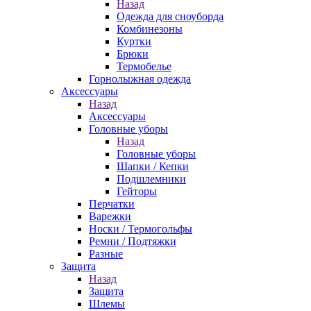
Назад
Одежда для сноуборда
Комбинезоны
Куртки
Брюки
Термобелье
Горнолыжная одежда
Аксессуары
Назад
Аксессуары
Головные уборы
Назад
Головные уборы
Шапки / Кепки
Подшлемники
Гейторы
Перчатки
Варежки
Носки / Термогольфы
Ремни / Подтяжки
Разные
Защита
Назад
Защита
Шлемы