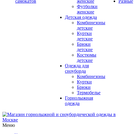
самокатов
женские
Разные
Футболки
женские
Детская одежда
Комбинезоны
детские
Куртки
детские
Брюки
детские
Костюмы
детские
Одежда для
сноуборда
Комбинезоны
Куртки
Брюки
Термобелье
Горнолыжная
одежда
Меню