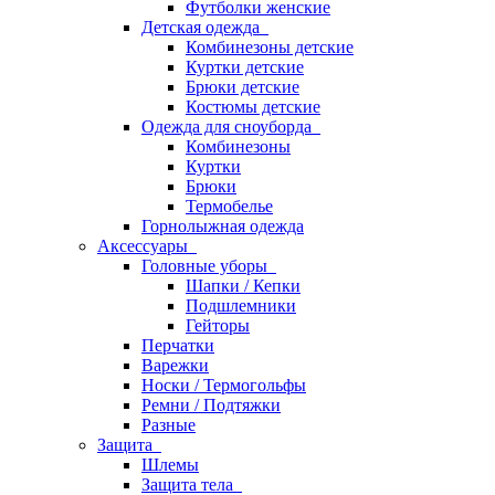
Футболки женские
Детская одежда
Комбинезоны детские
Куртки детские
Брюки детские
Костюмы детские
Одежда для сноуборда
Комбинезоны
Куртки
Брюки
Термобелье
Горнолыжная одежда
Аксессуары
Головные уборы
Шапки / Кепки
Подшлемники
Гейторы
Перчатки
Варежки
Носки / Термогольфы
Ремни / Подтяжки
Разные
Защита
Шлемы
Защита тела