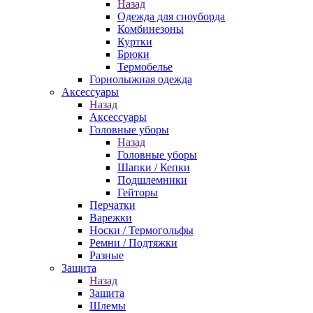
Назад
Одежда для сноуборда
Комбинезоны
Куртки
Брюки
Термобелье
Горнолыжная одежда
Аксессуары
Назад
Аксессуары
Головные уборы
Назад
Головные уборы
Шапки / Кепки
Подшлемники
Гейторы
Перчатки
Варежки
Носки / Термогольфы
Ремни / Подтяжки
Разные
Защита
Назад
Защита
Шлемы