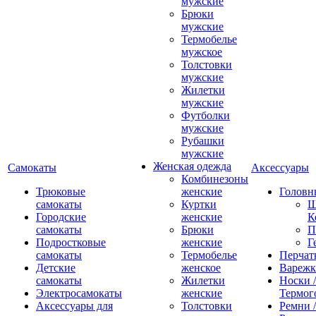
мужские
Брюки
мужские
Термобелье
мужское
Толстовки
мужские
Жилетки
мужские
Футболки
мужские
Рубашки
мужские
Женская одежда
Самокаты
Аксессуары
Комбинезоны
Трюковые
женские
Головн
самокаты
Куртки
Ш
Городские
женские
К
самокаты
Брюки
П
Подростковые
женские
Г
самокаты
Термобелье
Перчат
Детские
женское
Вареж
самокаты
Жилетки
Носки /
Электросамокаты
женские
Термог
Аксессуары для
Толстовки
Ремни 